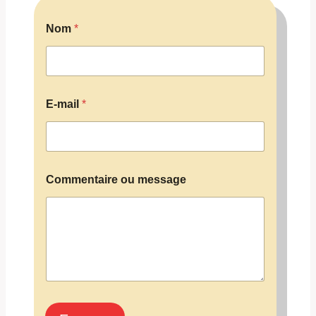
Nom
*
E
E-mail
*
-
m
a
i
l
o
Commentaire ou message
u
N
o
m