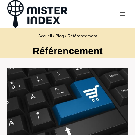
Aller
au
contenu
Accueil
/
Blog
/
Référencement
Référencement