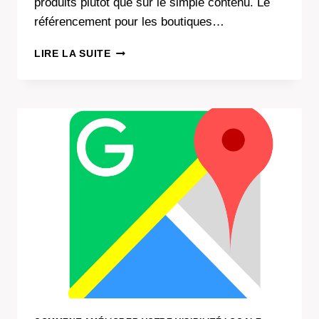
produits plutôt que sur le simple contenu. Le
référencement pour les boutiques…
E-
LIRE LA SUITE
COMMERCE
:
LE
GUIDE
SEO
POUR
LA
PREMIÈRE
PAGE
DE
GOOGLE