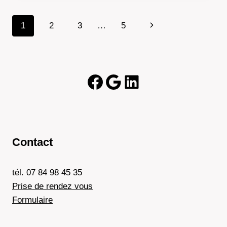
DE
DOMAINE
Navigation
Page
1
2
3
…
5
=
PERTE
de
suivante
DE
TRAFIC
page
Facebook
Google
LinkedIn
Contact
tél. 07 84 98 45 35
Prise de rendez vous
Formulaire