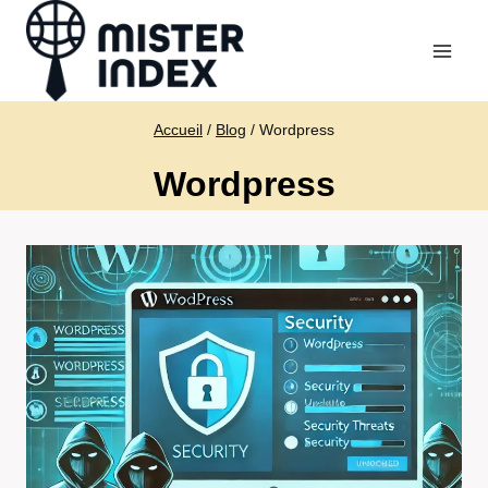
Aller
au
contenu
Accueil
/
Blog
/
Wordpress
Wordpress