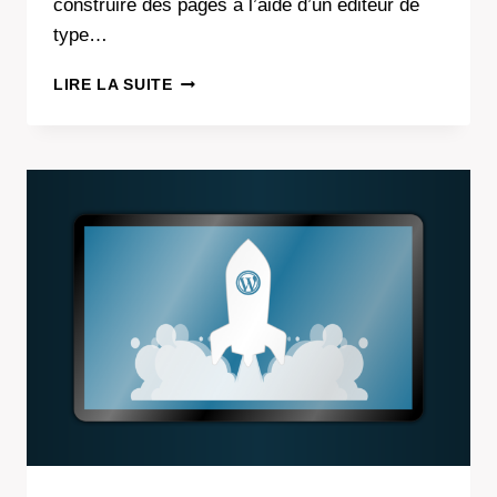
construire des pages à l’aide d’un éditeur de
type…
COMMENT
LIRE LA SUITE
MIGRER
DE
WIX
À
WORDPRESS
?