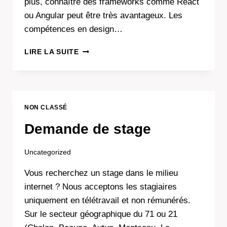
plus, connaître des frameworks comme React
ou Angular peut être très avantageux. Les
compétences en design…
DEVENIR
LIRE LA SUITE
CRÉATEUR
DE
SITE
WEB
:
NON CLASSÉ
COMPÉTENCES,
OUTILS
Demande de stage
ET
OPPORTUNITÉS
Uncategorized
Vous recherchez un stage dans le milieu
internet ? Nous acceptons les stagiaires
uniquement en télétravail et non rémunérés.
Sur le secteur géographique du 71 ou 21